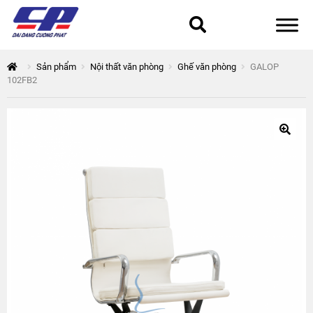
Tổng quan
Sản phẩm
Nội thất văn phòng
Ghế văn phòng
GALOP
102FB2
168 Thuận Quân
Chính sách bảo mật
Epsilon
Giỏ hàng
Giới thiệu
Hòa Phát
Liên hệ