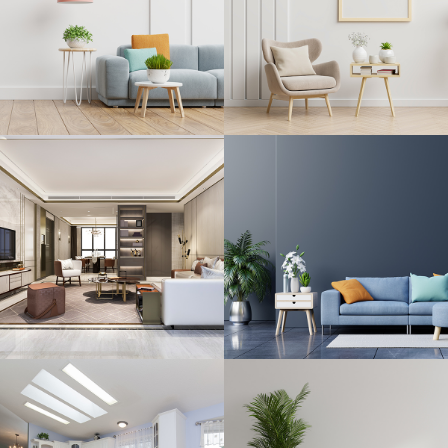
Phòng chức năng - thư viện
9
Giường tầng nội trú
5
Tủ đồ dùng học sinh
4
Nội thất công trình
112
Bàn quầy lễ tân
2
Bàn gấp khung thép
6
Bàn ghế cafe - khách sạn
35
Bàn ghế khu công nghiệp
4
Bục để tượng bác - phát biểu
2
Ghế hội trường
6
Ghế phòng chờ
25
Ghế quầy bar - lễ tân
14