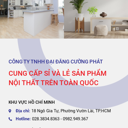
Giá kệ siêu thị
4
Ghế cafe
19
Bàn cafe
11
Ghế sofa
18
Sản phẩm khác
26
CÔNG TY TNHH ĐẠI ĐĂNG CƯỜNG PHÁT
Decor văn phòng
6
CUNG CẤP SỈ VÀ LẺ SẢN PHẨM
Decor gia đình
4
NỘI THẤT TRÊN TOÀN QUỐC
Nội thất phòng game
15
Ghế xem phim
1
KHU VỰC HỒ CHÍ MINH
Địa chỉ:
18 Ngô Gia Tự, Phường Vườn Lài, TP.HCM
Hotline:
028.3834.8363 - 0982.949.367