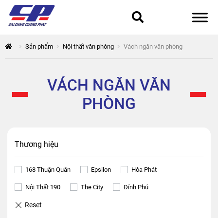
Tổng quan
Sản phẩm
Nội thất văn phòng
Vách ngăn văn phòng
168 Thuận Quân
VÁCH NGĂN VĂN
Chính sách bảo mật
PHÒNG
Epsilon
Giỏ hàng
Thương hiệu
Giới thiệu
168 Thuận Quân
Epsilon
Hòa Phát
Nội Thất 190
The City
Đỉnh Phú
Hòa Phát
Liên hệ