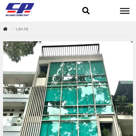
Tổng quan
Liên hệ
168 Thuận Quân
Chính sách bảo mật
Epsilon
Giỏ hàng
Giới thiệu
Hòa Phát
Liên hệ