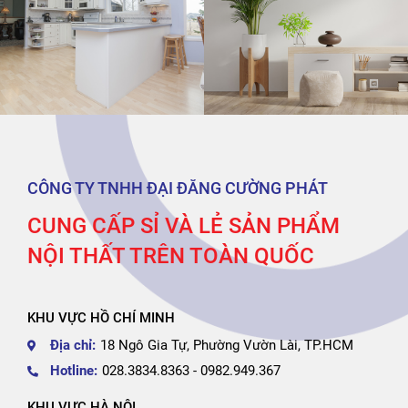
CÔNG TY TNHH ĐẠI ĐĂNG CƯỜNG PHÁT
CUNG CẤP SỈ VÀ LẺ SẢN PHẨM
NỘI THẤT TRÊN TOÀN QUỐC
KHU VỰC HỒ CHÍ MINH
Địa chỉ:
18 Ngô Gia Tự, Phường Vườn Lài, TP.HCM
Hotline:
028.3834.8363 - 0982.949.367
KHU VỰC HÀ NỘI