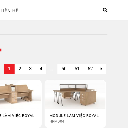
LIÊN HỆ
hệ
Sản phẩm
Tài khoản
1
2
3
4
…
50
51
52
 LÀM VIỆC ROYAL
MODULE LÀM VIỆC ROYAL
HRMD04