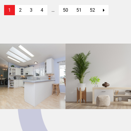
1
2
3
4
…
50
51
52