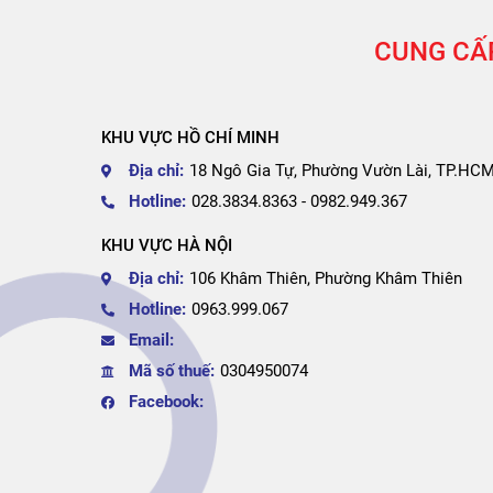
Nội thất bệnh viện
11
CUNG CẤP
Giường y tế
3
Bàn khám bệnh
3
KHU VỰC HỒ CHÍ MINH
Tủ đồ y tế
2
Địa chỉ:
18 Ngô Gia Tự, Phường Vườn Lài, TP.HC
Ghế và xe đẩy
3
Hotline:
028.3834.8363 - 0982.949.367
KHU VỰC HÀ NỘI
Nội thất trường học
63
Địa chỉ:
106 Khâm Thiên, Phường Khâm Thiên
Bàn ghế mẫu giáo
6
Hotline:
0963.999.067
Bàn ghế học trong gia đình
7
Email:
Bàn ghế cấp 1 - cấp 2
18
Mã số thuế:
0304950074
Facebook:
Bàn ghế cấp 3 - Đại học
10
Bàn ghế giáo viên
1
Bàn ghế phòng thí nghiệm
2