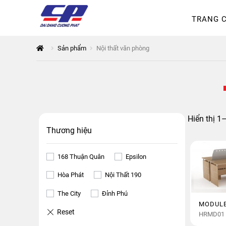
TRANG 
Tổng quan
168 Thuận Quân
Sản phẩm
Nội thất văn phòng
Thanh toán
The City
Đỉnh P
Hiển thị 1
Thương hiệu
168 Thuận Quân
Epsilon
Hòa Phát
Nội Thất 190
The City
Đỉnh Phú
MODULE
HRMD01