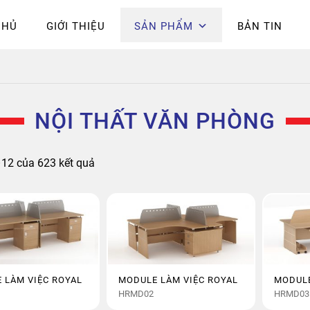
CHỦ
GIỚI THIỆU
SẢN PHẨM
BẢN TIN
Chính sách bảo mật
Epsilon
Giỏ hàng
Giới thiệu
Hòa Phát
Liên 
hú
NỘI THẤT VĂN PHÒNG
Đã
–12 của 623 kết quả
sắp
xếp
theo
mới
nhất
 LÀM VIỆC ROYAL
MODULE LÀM VIỆC ROYAL
MODULE
HRMD02
HRMD03