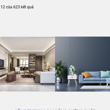
Đã
–12 của 623 kết quả
sắp
xếp
theo
mới
nhất