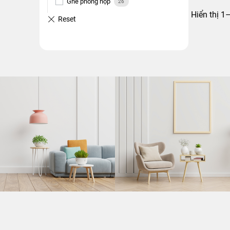
Ghế phòng họp
26
Hiển thị 1
Nội thất gia đình
107
Nội thất phòng khách
37
Nội thất phòng ăn
52
Nội thất phòng ngủ
6
Tủ sắt gia đình
12
Nội thất gia dụng
48
Két sắt
18
Ghế khung thép - inox
16
Bàn khung thép - inox
6
Cầu là, mắc áo thép - inox
3
Giá phơi, ghế nghỉ, thang
6