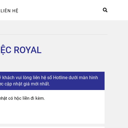
LIÊN HỆ
hệ
Sản phẩm
Tài khoản
ỆC ROYAL
 khách vui lòng liên hệ số Hotline dưới màn hình
c cập nhật giá mới nhất.
̣t có hộc liền đi kèm.