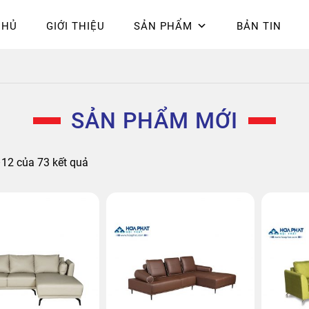
CHỦ
GIỚI THIỆU
SẢN PHẨM
BẢN TIN
Chính sách bảo mật
Epsilon
Giỏ hàng
Giới thiệu
Hòa Phát
Liên 
hú
SẢN PHẨM MỚI
Đã
–12 của 73 kết quả
sắp
xếp
theo
mới
nhất