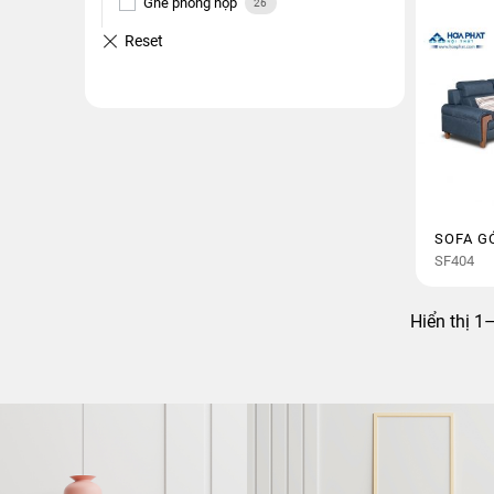
Ghế phòng họp
26
Nội thất gia đình
107
Nội thất phòng khách
37
Nội thất phòng ăn
52
Nội thất phòng ngủ
6
Tủ sắt gia đình
12
SOFA G
SF404
Nội thất gia dụng
48
Két sắt
18
Hiển thị 1
Ghế khung thép - inox
16
Bàn khung thép - inox
6
Cầu là, mắc áo thép - inox
3
Giá phơi, ghế nghỉ, thang
6