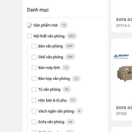
Danh mục
SOFA G
Sản phẩm mới
73
SF516-3
Nội thất văn phòng
623
Bàn văn phòng
243
Ghế văn phòng
208
Bàn máy tính
12
Bàn họp văn phòng
12
Tủ văn phòng
58
Hộc bàn & tủ phụ
12
SOFA G
Vách ngăn văn phòng
4
SF320
Sofa văn phòng
44