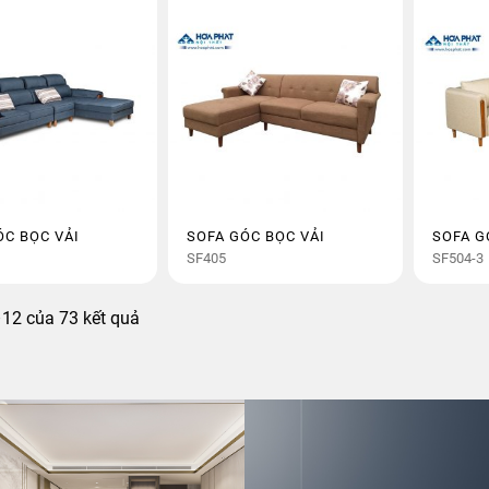
ÓC BỌC VẢI
SOFA GÓC BỌC VẢI
SOFA G
SF405
SF504-3
Đã
–12 của 73 kết quả
sắp
xếp
theo
mới
nhất