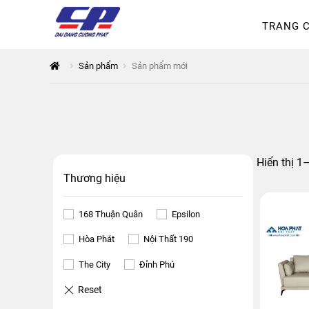
TRANG 
Tổng quan
168 Thuận Quân
Sản phẩm
Sản phẩm mới
Thanh toán
The City
Đỉnh P
Hiển thị 1
Thương hiệu
168 Thuận Quân
Epsilon
Hòa Phát
Nội Thất 190
The City
Đỉnh Phú