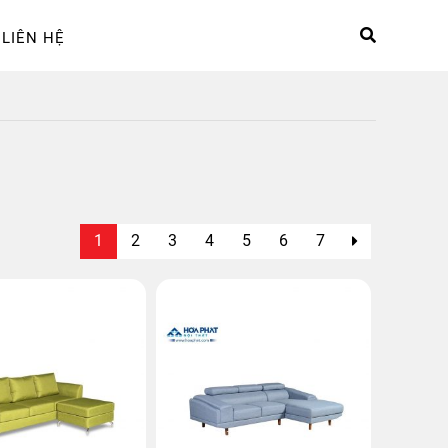
LIÊN HỆ
hệ
Sản phẩm
Tài khoản
1
2
3
4
5
6
7