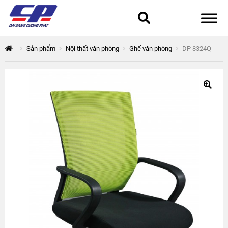
Tổng quan
Sản phẩm
Nội thất văn phòng
Ghế văn phòng
DP 8324Q
168 Thuận Quân
Chính sách bảo mật
Epsilon
Giỏ hàng
Giới thiệu
Hòa Phát
Liên hệ