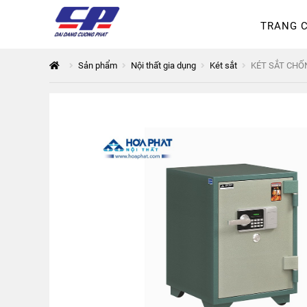
TRANG 
Tổng quan
168 Thuận Quân
Sản phẩm
Nội thất gia dụng
Két sắt
KÉT SẮT CHỐ
Thanh toán
The City
Đỉnh P