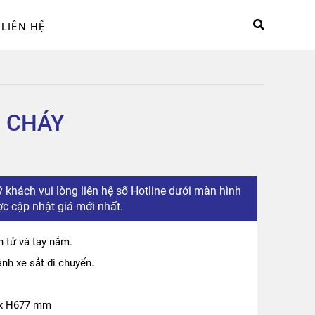
LIÊN HỆ
hệ
Sản phẩm
Tài khoản
G CHÁY
 khách vui lòng liên hệ số Hotline dưới màn hình
c cập nhật giá mới nhất.
n tử và tay nắm.
nh xe sắt di chuyển.
8 x H677 mm