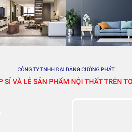
CÔNG TY TNHH ĐẠI ĐĂNG CƯỜNG PHÁT
 SỈ VÀ LẺ SẢN PHẨM NỘI THẤT TRÊN 
M