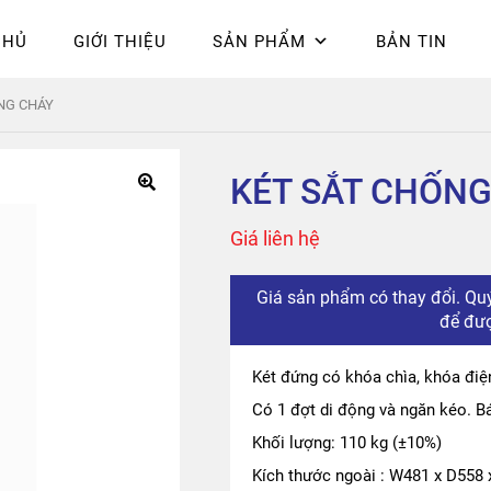
CHỦ
GIỚI THIỆU
SẢN PHẨM
BẢN TIN
Chính sách bảo mật
Epsilon
Giỏ hàng
Giới thiệu
Hòa Phát
Liên 
NG CHÁY
hú
KÉT SẮT CHỐN
Giá liên hệ
Giá sản phẩm có thay đổi. Quý
để đượ
Két đứng có khóa chìa, khóa điệ
Có 1 đợt di động và ngăn kéo. Bá
Khối lượng: 110 kg (±10%)
Kích thước ngoài : W481 x D55