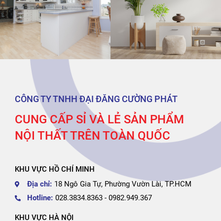
CÔNG TY TNHH ĐẠI ĐĂNG CƯỜNG PHÁT
CUNG CẤP SỈ VÀ LẺ SẢN PHẨM
NỘI THẤT TRÊN TOÀN QUỐC
KHU VỰC HỒ CHÍ MINH
Địa chỉ:
18 Ngô Gia Tự, Phường Vườn Lài, TP.HCM
Hotline:
028.3834.8363 - 0982.949.367
KHU VỰC HÀ NỘI