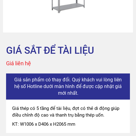
Sản phẩm
Tài khoản
Thanh toán
GIÁ SẮT ĐỂ TÀI LIỆU
The City
Giá liên hệ
Đỉnh Phú
Giá sản phẩm có thay đổi. Quý khách vui lòng liên
hệ số Hotline dưới màn hình để được cập nhật giá
mới nhất.
Giá thép có 5 tầng để tài liệu, đợt có thẻ di động giúp
điều chỉnh độ cao và thanh trụ bằng thép uốn.
KT: W1006 x D406 x H2065 mm