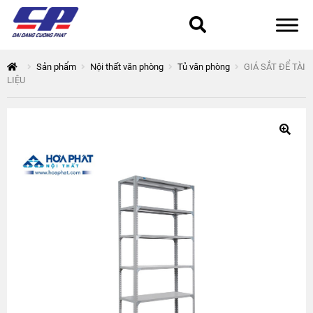
Tổng quan
Sản phẩm
Nội thất văn phòng
Tủ văn phòng
GIÁ SẮT ĐỂ TÀI
LIỆU
168 Thuận Quân
Chính sách bảo mật
Epsilon
Giỏ hàng
Giới thiệu
Hòa Phát
Liên hệ