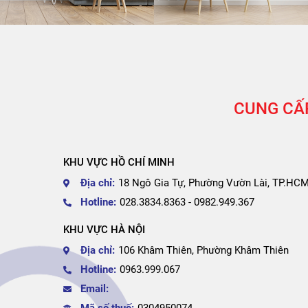
CUNG CẤP
KHU VỰC HỒ CHÍ MINH
Địa chỉ:
18 Ngô Gia Tự, Phường Vườn Lài, TP.HC
Hotline:
028.3834.8363 - 0982.949.367
KHU VỰC HÀ NỘI
Địa chỉ:
106 Khâm Thiên, Phường Khâm Thiên
Hotline:
0963.999.067
Email:
Mã số thuế:
0304950074