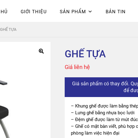
CHỦ
GIỚI THIỆU
SẢN PHẨM
BẢN TIN
Chính sách bảo mật
Epsilon
Giỏ hàng
Giới thiệu
Hòa Phát
Liên 
GHẾ TỰA
hú
GHẾ TỰA
Giá liên hệ
Giá sản phẩm có thay đổi. Quý
để đượ
– Khung ghế được làm bằng thép
– Lưng ghế bằng nhựa bọc lưới
– Đệm ghế được làm từ mút đúc 
– Ghế có mặt bàn viết, phù hợp c
phòng làm việc hiện đại