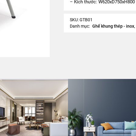
– Kích thước: W620xD750xH800
SKU:
GTB01
Danh mục:
Ghế khung thép - inox
,