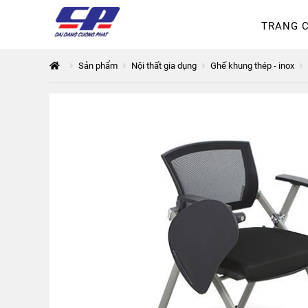
TRANG 
Tổng quan
168 Thuận Quân
Sản phẩm
Nội thất gia dụng
Ghế khung thép - inox
Thanh toán
The City
Đỉnh P