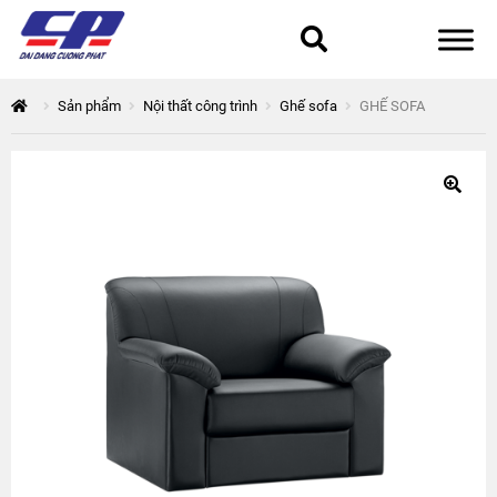
Tổng quan
Sản phẩm
Nội thất công trình
Ghế sofa
GHẾ SOFA
168 Thuận Quân
Chính sách bảo mật
Epsilon
Giỏ hàng
Giới thiệu
Hòa Phát
Liên hệ