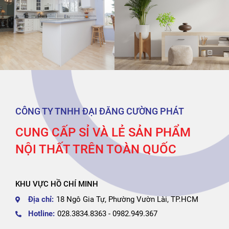
CÔNG TY TNHH ĐẠI ĐĂNG CƯỜNG PHÁT
CUNG CẤP SỈ VÀ LẺ SẢN PHẨM
NỘI THẤT TRÊN TOÀN QUỐC
KHU VỰC HỒ CHÍ MINH
Địa chỉ:
18 Ngô Gia Tự, Phường Vườn Lài, TP.HCM
Hotline:
028.3834.8363 - 0982.949.367