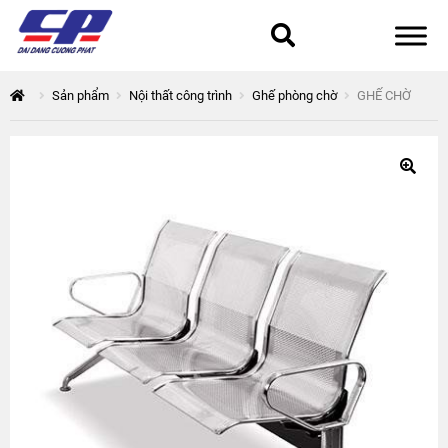
Tổng quan
Sản phẩm
Nội thất công trình
Ghế phòng chờ
GHẾ CHỜ
168 Thuận Quân
Chính sách bảo mật
Epsilon
Giỏ hàng
Giới thiệu
Hòa Phát
Liên hệ