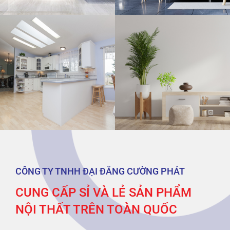
CÔNG TY TNHH ĐẠI ĐĂNG CƯỜNG PHÁT
CUNG CẤP SỈ VÀ LẺ SẢN PHẨM
NỘI THẤT TRÊN TOÀN QUỐC