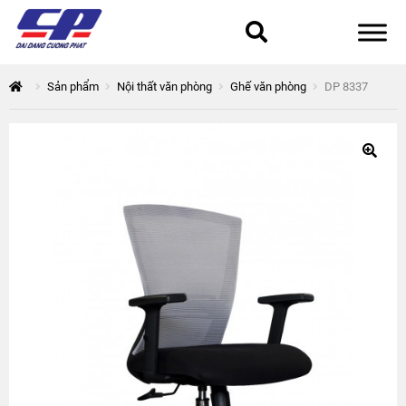
Tổng quan
Sản phẩm
Nội thất văn phòng
Ghế văn phòng
DP 8337
168 Thuận Quân
Chính sách bảo mật
Epsilon
Giỏ hàng
Giới thiệu
Hòa Phát
Liên hệ