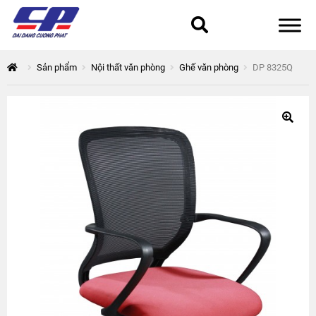
Tổng quan
Sản phẩm
Nội thất văn phòng
Ghế văn phòng
DP 8325Q
168 Thuận Quân
Chính sách bảo mật
Epsilon
Giỏ hàng
Giới thiệu
Hòa Phát
Liên hệ