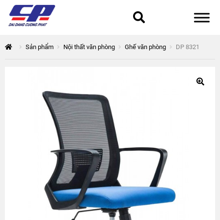
Tổng quan
Sản phẩm
Nội thất văn phòng
Ghế văn phòng
DP 8321
168 Thuận Quân
Chính sách bảo mật
Epsilon
Giỏ hàng
Giới thiệu
Hòa Phát
Liên hệ