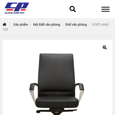
Tổng quan
Sản phẩm
Nội thất văn phòng
Ghế văn phòng
DORTLAND
103
168 Thuận Quân
Chính sách bảo mật
Epsilon
Giỏ hàng
Giới thiệu
Hòa Phát
Liên hệ