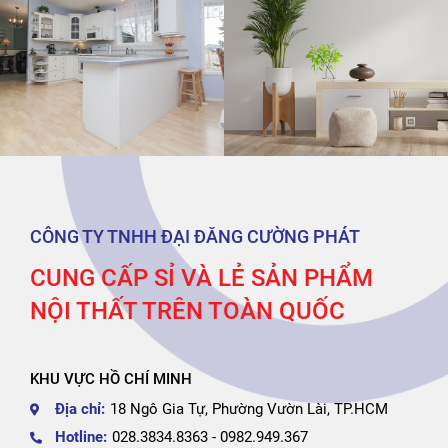
CÔNG TY TNHH ĐẠI ĐĂNG CƯỜNG PHÁT
CUNG CẤP SỈ VÀ LẺ SẢN PHẨM
NỘI THẤT TRÊN TOÀN QUỐC
KHU VỰC HỒ CHÍ MINH
Địa chỉ:
18 Ngô Gia Tự, Phường Vườn Lài, TP.HCM
Hotline:
028.3834.8363 - 0982.949.367