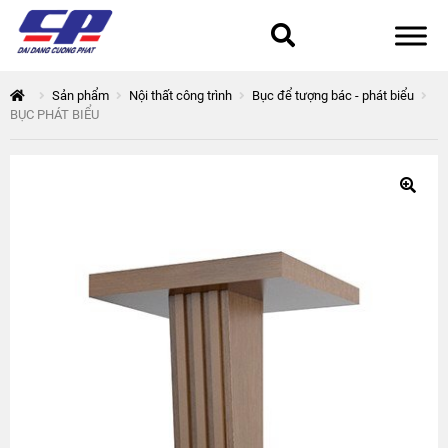
Tổng quan
Sản phẩm
Nội thất công trình
Bục để tượng bác - phát biểu
BỤC PHÁT BIỂU
168 Thuận Quân
Chính sách bảo mật
Epsilon
Giỏ hàng
Giới thiệu
Hòa Phát
Liên hệ