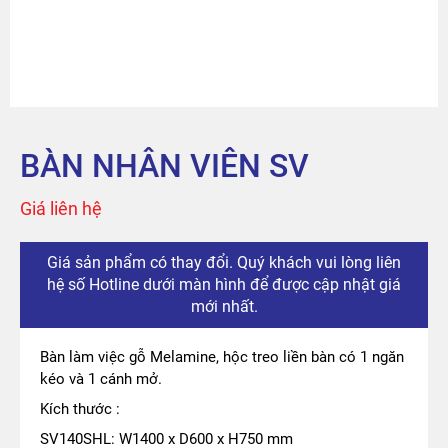
Sản phẩm
Tài khoản
Thanh toán
BÀN NHÂN VIÊN SV
The City
Giá liên hệ
Đỉnh Phú
Giá sản phẩm có thay đổi. Quý khách vui lòng liên
hệ số Hotline dưới màn hình để được cập nhật giá
mới nhất.
Bàn làm việc gỗ Melamine, hộc treo liền bàn có 1 ngăn
kéo và 1 cánh mở.
Kích thước :
SV140SHL: W1400 x D600 x H750 mm