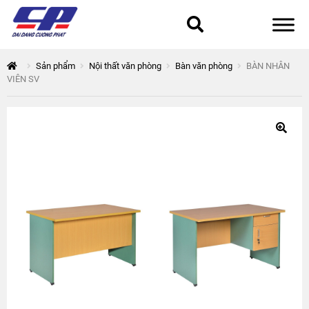
Tổng quan
Sản phẩm
Nội thất văn phòng
Bàn văn phòng
BÀN NHÂN
VIÊN SV
168 Thuận Quân
Chính sách bảo mật
Epsilon
Giỏ hàng
Giới thiệu
Hòa Phát
Liên hệ