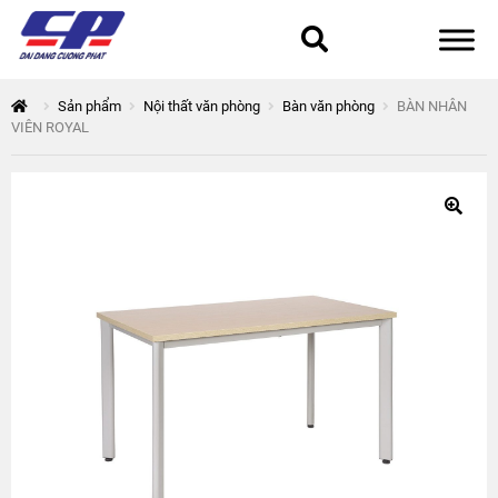
Tổng quan
Sản phẩm
Nội thất văn phòng
Bàn văn phòng
BÀN NHÂN
VIÊN ROYAL
168 Thuận Quân
Chính sách bảo mật
Epsilon
Giỏ hàng
Giới thiệu
Hòa Phát
Liên hệ