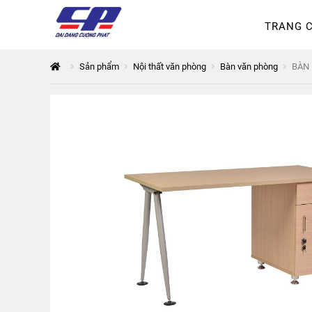
TRANG 
Tổng quan
168 Thuận Quân
Sản phẩm
Nội thất văn phòng
Bàn văn phòng
BÀN 
Thanh toán
The City
Đỉnh P