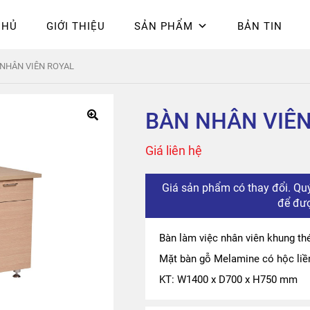
CHỦ
GIỚI THIỆU
SẢN PHẨM
BẢN TIN
Chính sách bảo mật
Epsilon
Giỏ hàng
Giới thiệu
Hòa Phát
Liên 
NHÂN VIÊN ROYAL
hú
BÀN NHÂN VIÊN
Giá liên hệ
Giá sản phẩm có thay đổi. Quý
để đượ
Bàn làm việc nhân viên khung th
Mặt bàn gỗ Melamine có hộc liề
KT: W1400 x D700 x H750 mm