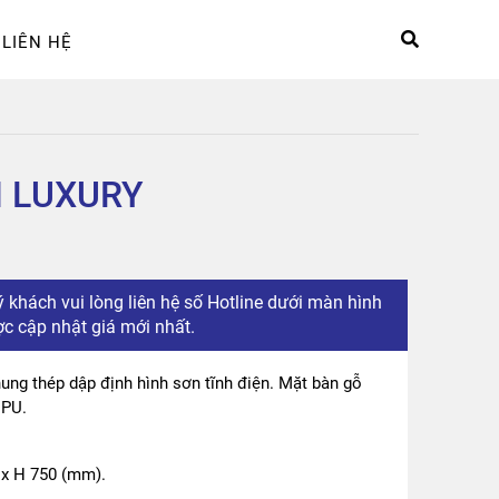
LIÊN HỆ
hệ
Sản phẩm
Tài khoản
N LUXURY
 khách vui lòng liên hệ số Hotline dưới màn hình
c cập nhật giá mới nhất.
ung thép dập định hình sơn tĩnh điện. Mặt bàn gỗ
 PU.
x H 750 (mm).