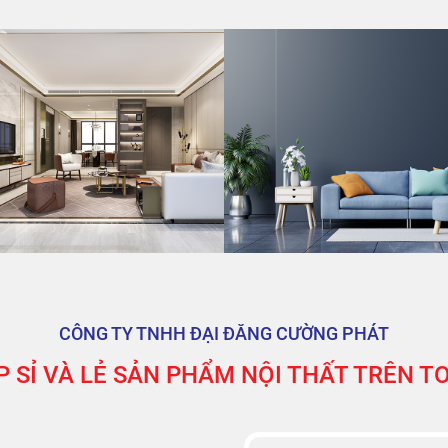
CÔNG TY TNHH ĐẠI ĐĂNG CƯỜNG PHÁT
 SỈ VÀ LẺ SẢN PHẨM NỘI THẤT TRÊN 