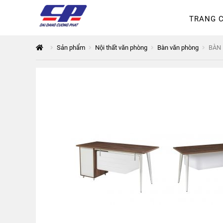
TRANG 
Tổng quan
168 Thuận Quân
Sản phẩm
Nội thất văn phòng
Bàn văn phòng
BÀN 
Thanh toán
The City
Đỉnh P