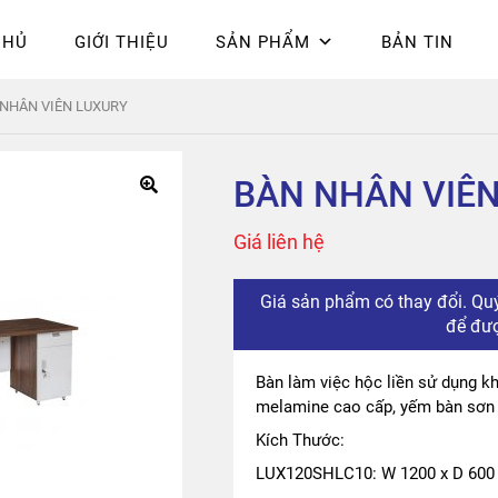
CHỦ
GIỚI THIỆU
SẢN PHẨM
BẢN TIN
Chính sách bảo mật
Epsilon
Giỏ hàng
Giới thiệu
Hòa Phát
Liên 
NHÂN VIÊN LUXURY
hú
BÀN NHÂN VIÊ
Giá liên hệ
Giá sản phẩm có thay đổi. Quý
để đượ
Bàn làm việc hộc liền sử dụng kh
melamine cao cấp, yếm bàn sơn
Kích Thước:
LUX120SHLC10: W 1200 x D 600 