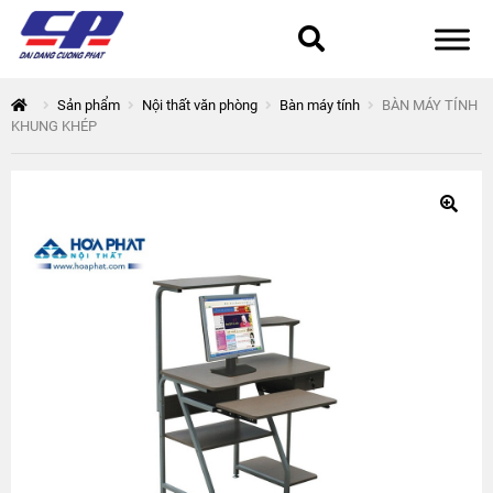
Tổng quan
Sản phẩm
Nội thất văn phòng
Bàn máy tính
BÀN MÁY TÍNH
KHUNG KHÉP
168 Thuận Quân
Chính sách bảo mật
Epsilon
Giỏ hàng
Giới thiệu
Hòa Phát
Liên hệ