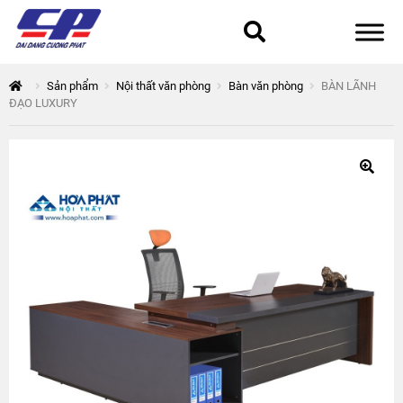
Tổng quan
Sản phẩm
Nội thất văn phòng
Bàn văn phòng
BÀN LÃNH
ĐẠO LUXURY
168 Thuận Quân
Chính sách bảo mật
Epsilon
Giỏ hàng
Giới thiệu
Hòa Phát
Liên hệ