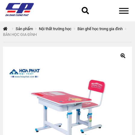
Tổng quan
Sản phẩm
Nội thất trường học
Bàn ghế học trong gia đình
BÀN HỌC GIA ĐÌNH
168 Thuận Quân
Chính sách bảo mật
Epsilon
Giỏ hàng
Giới thiệu
Hòa Phát
Liên hệ