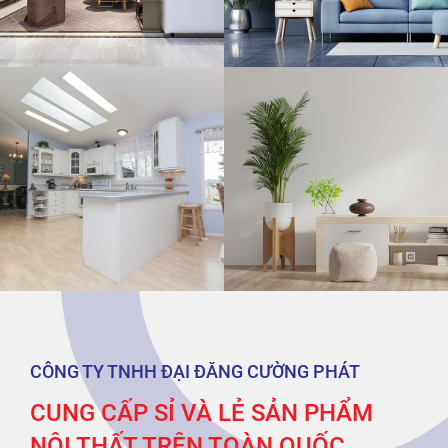
CÔNG TY TNHH ĐẠI ĐĂNG CƯỜNG PHÁT
CUNG CẤP SỈ VÀ LẺ SẢN PHẨM
NỘI THẤT TRÊN TOÀN QUỐC