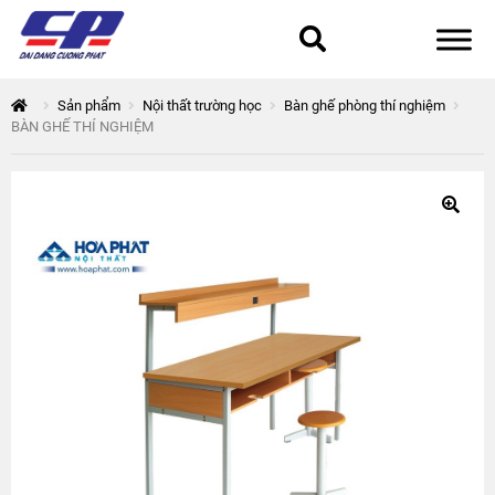
Tổng quan
Sản phẩm
Nội thất trường học
Bàn ghế phòng thí nghiệm
BÀN GHẾ THÍ NGHIỆM
168 Thuận Quân
Chính sách bảo mật
Epsilon
Giỏ hàng
Giới thiệu
Hòa Phát
Liên hệ