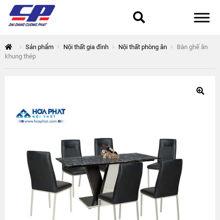
Tổng quan
Sản phẩm
Nội thất gia đình
Nội thất phòng ăn
Bàn ghế ăn
khung thép
168 Thuận Quân
Chính sách bảo mật
Epsilon
Giỏ hàng
Giới thiệu
Hòa Phát
Liên hệ