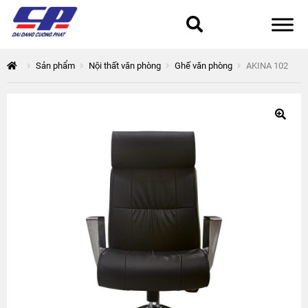
Tổng quan
Sản phẩm
Nội thất văn phòng
Ghế văn phòng
AKINA 102
168 Thuận Quân
Chính sách bảo mật
Epsilon
Giỏ hàng
Giới thiệu
Hòa Phát
Liên hệ