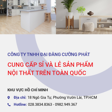
CÔNG TY TNHH ĐẠI ĐĂNG CƯỜNG PHÁT
CUNG CẤP SỈ VÀ LẺ SẢN PHẨM
NỘI THẤT TRÊN TOÀN QUỐC
KHU VỰC HỒ CHÍ MINH
Địa chỉ:
18 Ngô Gia Tự, Phường Vườn Lài, TP.HCM
Hotline:
028.3834.8363 - 0982.949.367