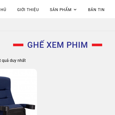
CHỦ
GIỚI THIỆU
SẢN PHẨM
BẢN TIN
Chính sách bảo mật
Epsilon
Giỏ hàng
Giới thiệu
Hòa Phát
Liên 
hú
GHẾ XEM PHIM
ết quả duy nhất