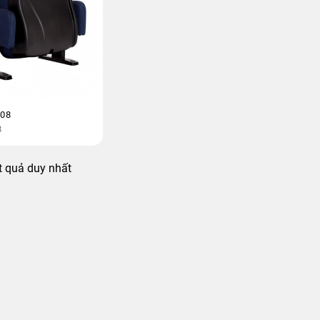
108
8
ết quả duy nhất